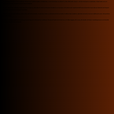
La musique de DICKO FILS mêle les influences traditionnelles sahéliennes, comme le blues du désert, à des éléments de jazz et de musique occidentale, créant ainsi un son
unique qui est en voie de traverser les frontières.
Sa voix unique et mélodique apporte une richesse culturelle et une touche personnelle à sa musique. Cet artiste est représentatif de la diversité musicale du Sahel et de l'impact
de cette région sur la musique mondiale.
Artiste-passeur de traditions, Dicko Fils unit instruments modernes (basse, batterie) et instruments traditionnels (balafon, djembé, tamani), tout en maîtrisant avec virtuosité le
kamale n'goni.
Il couvre un large registre vocal, du grave à l’aigu, et mélange les traditions Dioula et Peulh dont il est issu. Il mêle reggae, afro-pop, afrobeats et blues mandingue pour un résultat
dansant, moderne et enraciné