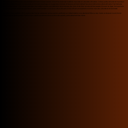
Cet artiste griot d'Afrique est une expérience immersive dans l'univers riche et fascinant des traditions musicales et culturelles africaines. Conteur, poète, historien et musicien, il
offre à son public à travers son spectacle, un moment de partage, un voyage dans le temps et l’espace, en transmettant l’essence même de la culture africaine. C’est bien plus
qu’un simple concert : c’est une plongée dans une tradition vivante, une célébration de la musique, des mots et des liens qui unissent les peuples à travers les âges. Son spectacle
touche une grande variété de spectateurs, qu’ils soient familiers ou non de la culture africaine, en leur offrant une expérience à la fois musicale, culturelle et émotionnelle
Son album Kanu, publié fin 2022, explore des thèmes universels (amour, pardon, gratitude), en mêlant balafon, kora, djembé et flûte sur des chants en dioula et mooré. Il inclut
notamment le clip émouvant « Yanfa m’ma », dédié à la mémoire et au sacrifice des parents, particulièrement des mères