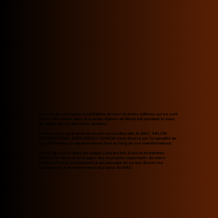
Revivez les moments inoubliables de nos récentes éditions qui se sont
toutes déroulées dans la grande régions de Montréal pendant le mois
de Juillet de ces dernières années !
Célèbre pour sa grande diversité socioculturelle, le SIAC, SALON
INTERNATIONAL AFRICAIN DU CANADA s'est illustré par l'originalité de
ses différentes programmations tout au long de ses manifestations.
Venez découvrir dans les pages consacrées à nos précédentes
éditions le résumé en images des moments importants de notre
festival. Prenez connaissance au passage de ce que disent nos
partenaires et entrepreneurs à propos du SIAC.