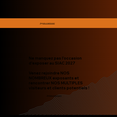
Appelez maintenant
Ne manquez pas l’occasion
d’exposer au SIAC 2027
Venez rejoindre NOS
NOMBREUX exposants et
rencontrer NOS MULTIPLES
visiteurs et clients potentiels !
Appelez maintenant