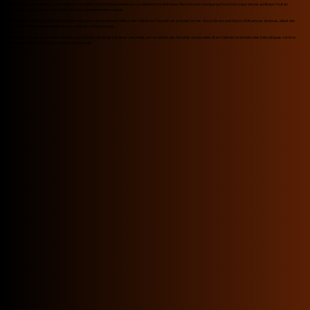
Modeline Raymond (Moray) se distingue par sa détermination inébranlable et son authenticité artistique. Elle crée une musique qui touche le coeur de ses auditeurs tout en
racontant des histoires universelles à travers une perspective unique.
Sa capacité à mélanger différents styles musicaux tout en restant fidèle à elle-même est l’une de ses grandes forces. Son style est une fusion d’influences diverses, allant des
sonorités traditionnelles haïtiennes aux rythmes contemporains.
Elle se concentre sur la création de musique qui transcende les barrières culturelles, en racontant des histoires universelles et en mettant en lumière des thématiques comme
l’amour, la résilience et l’émancipation des femmes