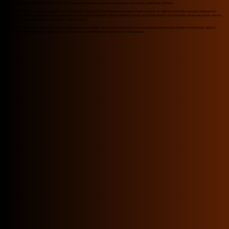
Le MEMDJANG BALAFONS est une formation unique qui explore la richesse sonore et la diversité des instruments traditionnels d'Afrique.
Le balafon, instrument à percussion similaire au xylophone mais fabriqué en bois et disposant de lames en métal ou en bois, est l'élément central de ce groupe. Unique en son
genre, composé de 06 balafonistes, chacun maîtrisant un type spécifique de balafon, allant du balafon à 5 notes, aux grands balafons de cérémonies, en passant par des versions
plus modernes avec des matériaux variés (bois, métal, peau, etc.)
Le groupe explore également par ces 03 danseuses de djembés les sonorités fascinantes du balafon à travers une variété de rythmes, de mélodies et d'harmonies, allant de
compositions traditionnelles à des créations plus modernes, fusionnant influences classiques et contemporaines.